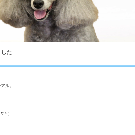
ました
ーアル。
。
∇＾）